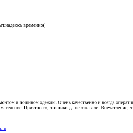
рыт,надеюсь временно(
емонтом и пошивом одежды. Очень качественно и всегда оператив
ательное. Приятно то, что никогда не отказали. Впечатление, ч
r.ru