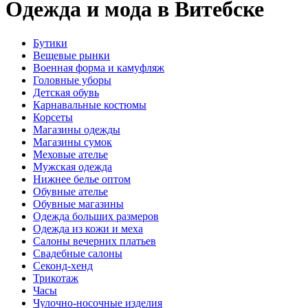
Одежда и мода в Витебске
Бутики
Вещевые рынки
Военная форма и камуфляж
Головные уборы
Детская обувь
Карнавальные костюмы
Корсеты
Магазины одежды
Магазины сумок
Меховые ателье
Мужская одежда
Нижнее белье оптом
Обувные ателье
Обувные магазины
Одежда больших размеров
Одежда из кожи и меха
Салоны вечерних платьев
Свадебные салоны
Секонд-хенд
Трикотаж
Часы
Чулочно-носочные изделия